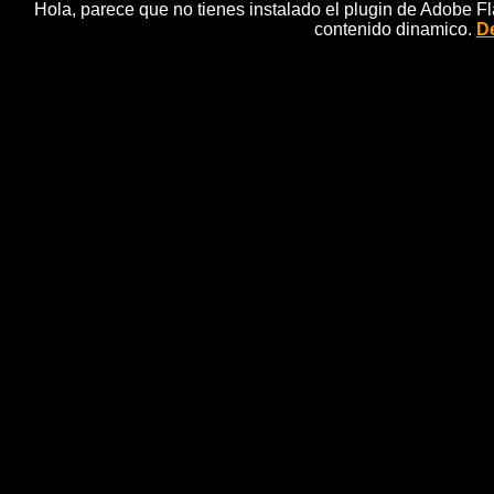
Hola, parece que no tienes instalado el plugin de Adobe F
contenido dinamico.
De
La GendarmerÃ­a tardarÃ¡ vario
a
noticias 
ParÃ­s, 24 mar (EFE).- La GendarmerÃ­a francesa cre
siniestrado hoy en los Alpes, ya que los restos se 
difÃ­cil acceso. "PodrÃ­a llevar varios dÃ­as evacuar
"Haute-Provence Info" el teniente coronel de la Ge
docena de restos grandes, lo demÃ¡s estÃ¡ muy disp
GendarmerÃ­a de Seyne, cercana al lugar donde hoy 
Germanwings con 150 personas a bordo, indicaron a
acceder por helicÃ³ptero". "Las condiciones meteorol
las mismas fuentes. El diputado de la regiÃ³n de A
sobrevolÃ³ la zona en helicÃ³ptero con el ministro
"totalmente destruido". "Sobrevuelo la zona del sinie