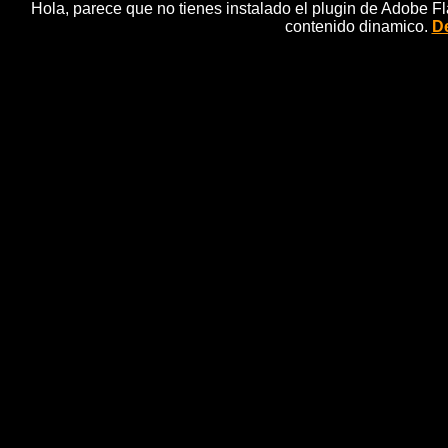
Hola, parece que no tienes instalado el plugin de Adobe F
contenido dinamico.
De
Sorolla brilla en una su
noticias 
Londres, 23 may (EFE), (ImÃ¡genes: Inma LÃ³pez).- 
a 1,4 millones de libras (2,3 millones de dÃ³lares) en
mÃ¡s alto de las obras que salieron a la