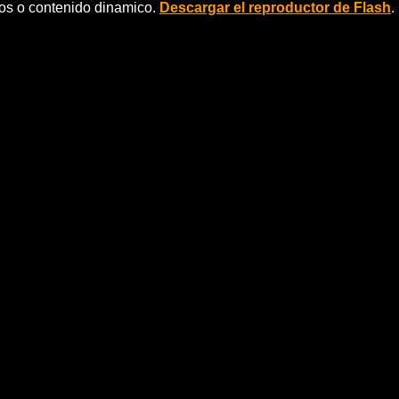
eos o contenido dinamico.
Descargar el reproductor de Flash
.
ul @ Azkena 27/04/10
osexdestruction
a tocan la pandereta con el culo ellos son puro soul y