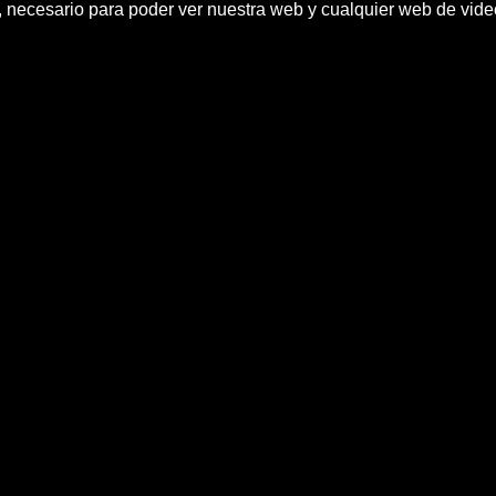
h, necesario para poder ver nuestra web y cualquier web de vid
ON - The Sounds from Your So
 bilbao, concierto, onstage, punk, sala, toky
ction en StereoZona. Ellos saltan, gritan, sudan y hast
punk.