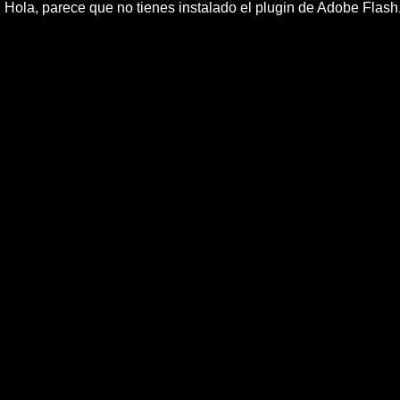
Hola, parece que no tienes instalado el plugin de Adobe Flas
TOKYO SEX DESTRUCTI
azkena, banda,
Ãltimo tema en directo de la semana Tokyo Sex Destru