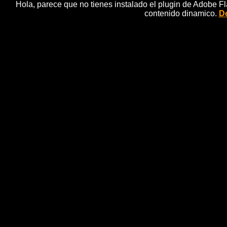
Hola, parece que no tienes instalado el plugin de Adobe F
contenido dinamico.
De
PRISCILLA BA
Priscilla Band, funk, 
Esto es la fiesta priscillera: Come With Me en el Antz
usuarios de Stereo