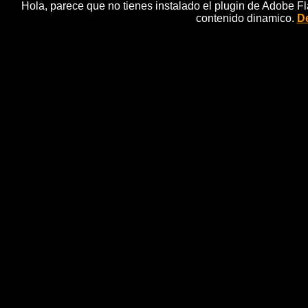
Hola, parece que no tienes instalado el plugin de Adobe F
contenido dinamico.
De
Megan Montaner, modelo p
noti
La actriz protagonista de 'Sin Identidad' posa par
Â¡No te pierdas su entrevista en el nÃºme