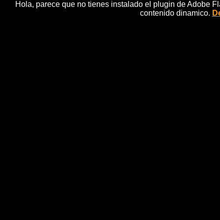
Hola, parece que no tienes instalado el plugin de Adobe F
contenido dinamico.
De
Uruguay busca la inclusiÃ³
n