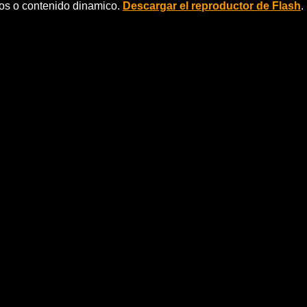
eos o contenido dinamico.
Descargar el reproductor de Flash
.
-M
 11m
ez considera que la polÃ©mica generada no es por la
rganizaciones convocantes.