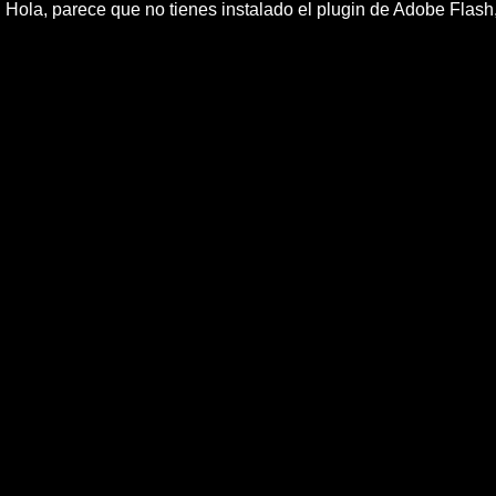
Hola, parece que no tienes instalado el plugin de Adobe Flas
E
ugt
Elegir el 11 de marzo para manifestarse contra la 
fecha, si no que ese argu