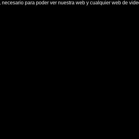
h, necesario para poder ver nuestra web y cualquier web de vid
l 'porquÃ©' de una 'mani' el 11
 candido mendez ugt manifestacion reforma
reforma laboral ha levantado ampollas. CÃ¡ndido MÃ©nd
mento es un mero instrumento para descalificar a las o