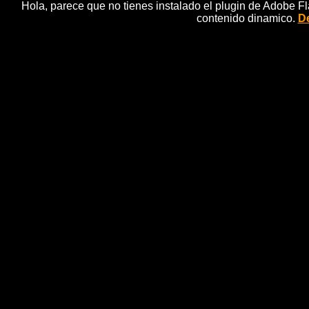
Hola, parece que no tienes instalado el plugin de Adobe F
contenido dinamico.
De
THE RAVEONETTES @
chulito camacho, concier
El dÃºo danÃ©s formado por Sune Rose Wagner y Shar
pierdas "Gone Forever", "Do