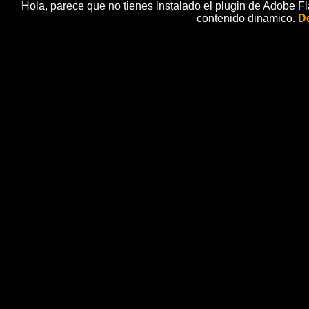
Hola, parece que no tienes instalado el plugin de Adobe F
contenido dinamico.
De
Nadal cae en Djokovic e
noticias 
PekÃ­n, 6 oct (EFE).- El serbio Novak Djokovic pus
por 6-3 y 6-4, y ganar por cuarta vez el torneo de P
Chin