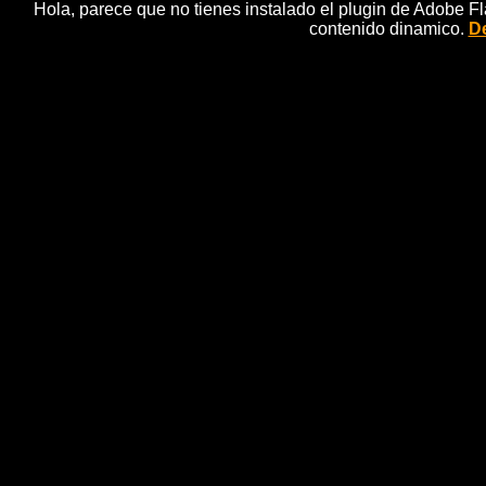
Hola, parece que no tienes instalado el plugin de Adobe F
contenido dinamico.
De
El lÃ­der del PSOE gallego
im
n