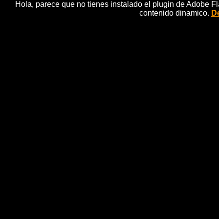
Hola, parece que no tienes instalado el plugin de Adobe F
contenido dinamico.
De
Una mujer decide 'restaurar'
noticias h
Una anciana ha "destrozado" una pintura del Ecce H
decidir "por su cuenta y riesgo" restaurar la obra,
recurrirÃ¡ a expertos