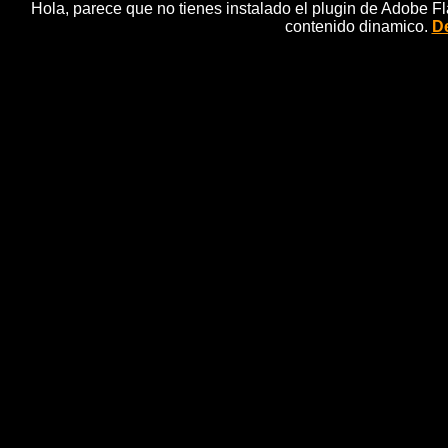
Hola, parece que no tienes instalado el plugin de Adobe F
contenido dinamico.
De
El PSOE anuncia que no acep
SÃ¡nchez serÃ­a u
n