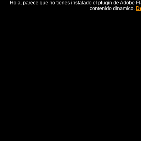
Hola, parece que no tienes instalado el plugin de Adobe F
contenido dinamico.
De
MURSEGO â Europa zaharrek
Etxea Sop
bilbao, cantante, 
Un cello, platillos, voz, corosâ¦Una sola pe