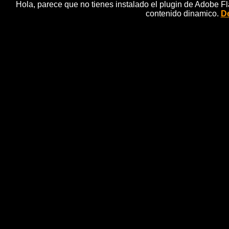
Hola, parece que no tienes instalado el plugin de Adobe F
contenido dinamico.
De
IMP - E
BRB, series infantiles, series para niÃ±os
para niÃ±os
Encantadoramente malvado. Una comedia deliciosa ca
a una manera fastuosa de ganarse la vida âhacer el ma
mÃ¡s perverso, los planes mÃ¡s terriblesâ¦ y demas
especialmente cua