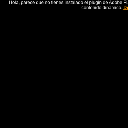
Hola, parece que no tienes instalado el plugin de Adobe F
contenido dinamico.
De
Scan
escaner, midi, beet
Encima el scanner es HP 