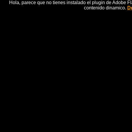
Hola, parece que no tienes instalado el plugin de Adobe F
contenido dinamico.
De
"E
trailers decine21,http://gdata.yout
Gibraltar, la frontera sur de Europa. Dos continentes, 
para alcanzar la gloria desafiando al mar y al vient
capaz de atravesar la distancia que separa Europa de
patrulleras y helicÃ³pteros de la policÃ­a. El NiÃ±
narcotrÃ¡fico, montar su propio negocio. Para ellos e
contrabando. JesÃºs y Eva, agentes de policÃ­a, llev
uno de los principales coladeros de la cocaÃ­na en Eur
es El InglÃ©s, el hombre que mueve los hilos desde G
que los caminos de estos personajes a ambos lados de 
descubrirÃ¡n que el enfrentamiento de sus respectivo
jamÃ¡s hubieran pensad