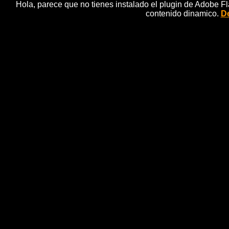
Hola, parece que no tienes instalado el plugin de Adobe F
contenido dinamico.
De
IMP - Ep29 -
BRB, series infatiles, series para niÃ±os,
para niÃ±os
Encantadoramente malvado.Una comedia deliciosa carg
una manera fastuosa de ganarse la vida âhacer el mal
mÃ¡s perverso, los planes mÃ¡s terriblesâ¦ y demas
especialmente cua