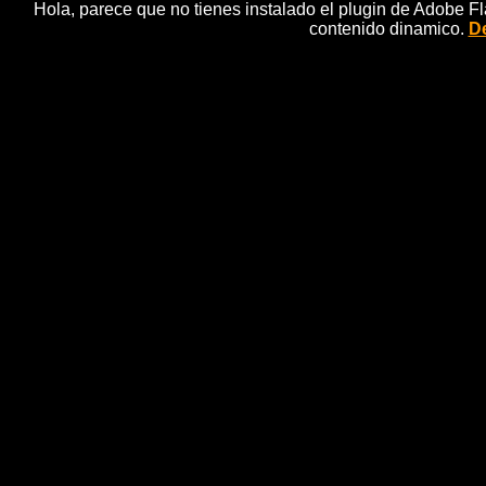
Hola, parece que no tienes instalado el plugin de Adobe F
contenido dinamico.
De
Un atentado mÃºltiple dej
n