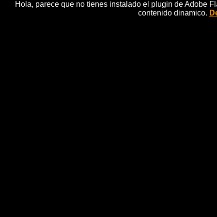
Hola, parece que no tienes instalado el plugin de Adobe F
contenido dinamico.
De
13 En b
Lola, Virginia, AnimaciÃ³n, Seri
Lola y Virginia tienen el hÃ¡bito de enfrentarse por
hayan sido seleccionadas dentro del mismo equipo. El
quieren ganar. Â¿Olvi