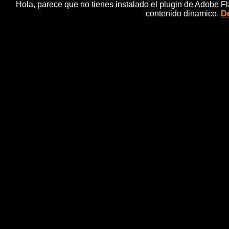
Hola, parece que no tienes instalado el plugin de Adobe F
contenido dinamico.
De
Libertad para los 86 pescad
n