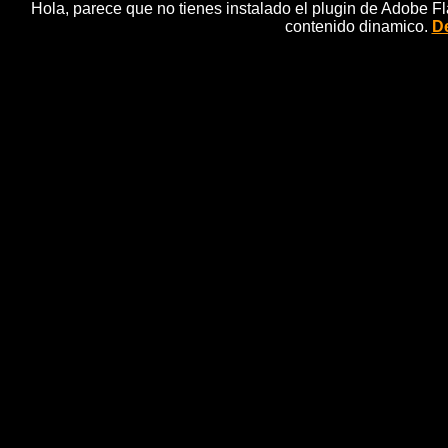
Hola, parece que no tienes instalado el plugin de Adobe F
contenido dinamico.
De
Carrozas, mÃºsica y disfraces e
de B
n