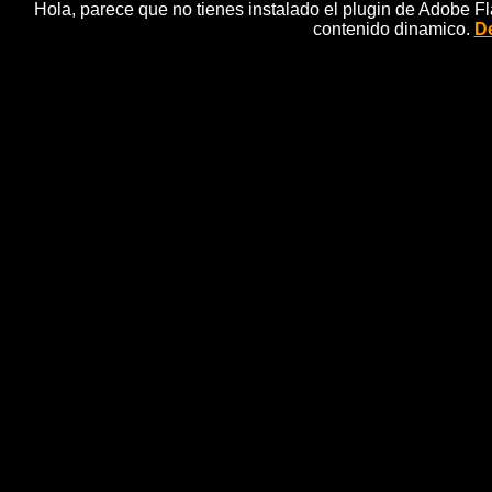
Hola, parece que no tienes instalado el plugin de Adobe F
contenido dinamico.
De
Los indignados 
indignados 15
Finalmente lo han aba