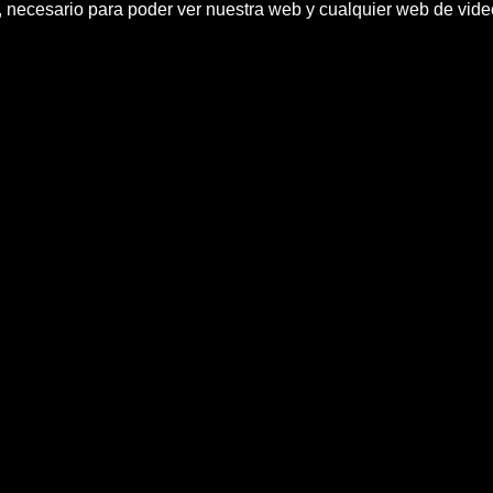
h, necesario para poder ver nuestra web y cualquier web de vid
ay manera' de que chavismo gane 
noticias efe