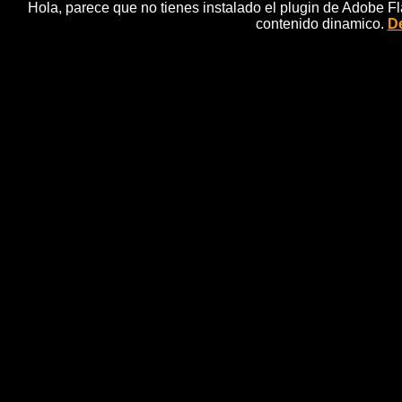
Hola, parece que no tienes instalado el plugin de Adobe F
contenido dinamico.
De
ETA se compromete a
noticias e
Vitoria, 1 mar (EFE).- (Imagen: Santiago Castro) 
"llevar hasta el final" el proceso de sellado de arma
pero ha advertido de que cualquier "ataque" u "obstÃ
clave: efe,terro