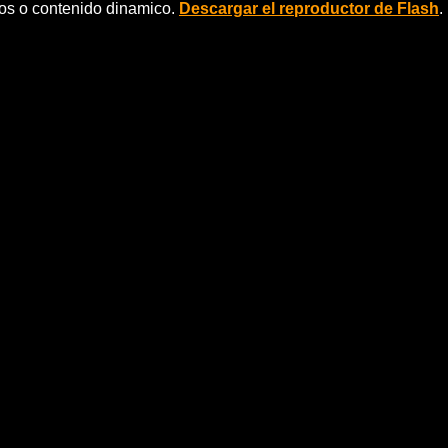
eos o contenido dinamico.
Descargar el reproductor de Flash
.
lbao, Villa de Bilbao, concierto, Bilborock,
 conciertos del Villa de Bilbao y mÃ¡s vÃ­deos en