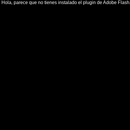
Hola, parece que no tienes instalado el plugin de Adobe Flas
Niebla, Bilbao, Bizkaia, musica, rock, elec
"Concierto completo de NIEBLA en la categorÃ­a P