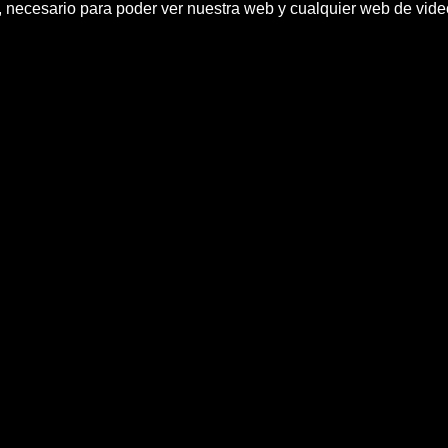
h, necesario para poder ver nuestra web y cualquier web de vid
NIEBLA - 25 Villa de Bilbao
tronica, atmosferico, 25 certamen villa de Bi
2013
op Rock del 25 Villa de Bilbao (10/10/2013) Todos los
http://stereozona.com"