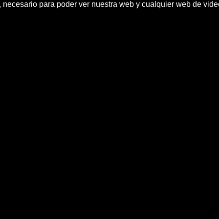
h, necesario para poder ver nuestra web y cualquier web de vid
eja seducir por el 'Diamante ElÃ
noticias efe