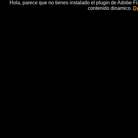
Hola, parece que no tienes instalado el plugin de Adobe F
contenido dinamico.
De
Viejos y lentos pero con
noticias 
Kaengsuaten (Tailandia), 26 abr (EFE), (Imagen: Gasp
un fastidio para la gran mayorÃ­a de los pasajeros, e
de las viejas locomotoras y estaciones de madera. El
sentÃ­a de niÃ±o cuando se montaba en el tren para
alimenta su pasiÃ³n por el tren. "De pequeÃ±o tenÃ
gustaba mucho. Los trenes, la vista. Desde entonces
Palabras clave: ef