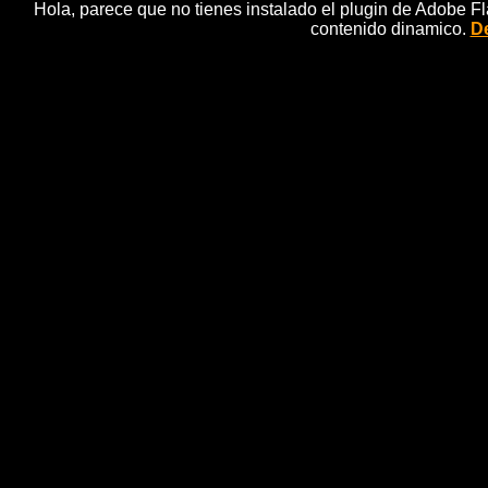
Hola, parece que no tienes instalado el plugin de Adobe F
contenido dinamico.
De
Rivera quiere 'pinchar la bur
c
n