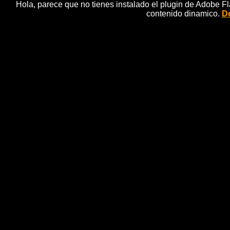
Hola, parece que no tienes instalado el plugin de Adobe F
contenido dinamico.
De
Victoria' s Secret Fashion Sh
'casting' del desfile
noti
La elecciÃ³n de las modelos es, posiblemente, una d