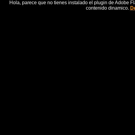
Hola, parece que no tienes instalado el plugin de Adobe F
contenido dinamico.
De
Casi ocho de cada diez uruguay
e
noticias 
Montevideo, sep (EFE), (Imagen: MarÃ­a Sanz).-
aficionadas al fÃºtbol, un porcentaje que asciende 
elaborada por la consultora Cifra y difundida hoy po
Agencia 