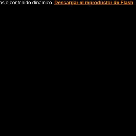
eos o contenido dinamico.
Descargar el reproductor de Flash
.
sa, Edith Piaf
ada que llegÃ³ a actuar en lo alto de la Torre Eiffel,
una de las grandes voces de la mÃºsica francesa.