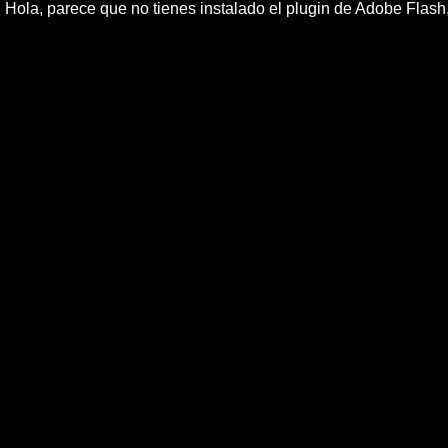
Hola, parece que no tienes instalado el plugin de Adobe Flas
ParÃ­s recuer
ParÃ­s, oct (EFE).- Edith Piaf, que empezÃ³ cantando 
muriÃ³ hace cincuenta aÃ±os, un aniversario que