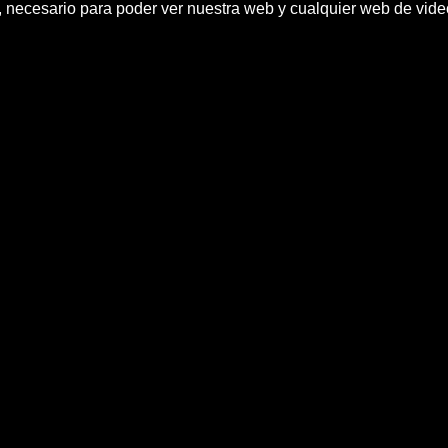
h, necesario para poder ver nuestra web y cualquier web de vid
da al icono de la canciÃ³n france
noticias efe,News & Politics
en la calle y en cabarets y acabÃ³ como artista consagr
 se cumple maÃ±ana y con el que se rinde homenaje a 