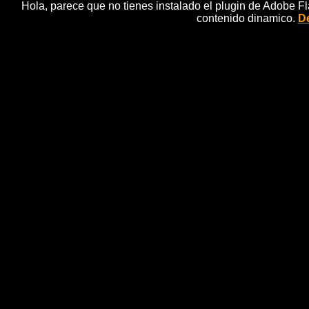
Hola, parece que no tienes instalado el plugin de Adobe F
contenido dinamico.
De
La inflaciÃ³n en EEUU cerrÃ³ 
n