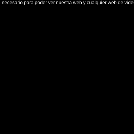
h, necesario para poder ver nuestra web y cualquier web de vid
mpleo digno y fortalecer sanidad
noticias efe