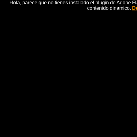
Hola, parece que no tienes instalado el plugin de Adobe F
contenido dinamico.
De
Esmeralda Moya: 'Estoy en 
noti
La actriz y bloguera de hola.com, que acudiÃ³ al "f
cuenta la etapa tan especial que est