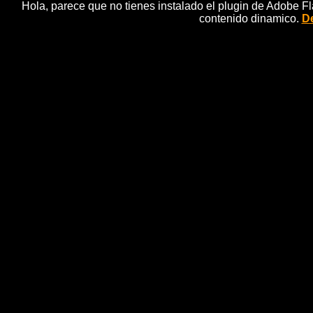
Hola, parece que no tienes instalado el plugin de Adobe F
contenido dinamico.
De
Las Meninas de Kingston 
noticias 
Madrid, 02 oct (EFE).- Las menina, expuestas en la Ki
de VelÃ¡zquez. AsÃ­ se desprende de un estudio
conservador jefe del Museo del Prado, y que hoy 
Fernando en Madrid. El cuadro, un boceto que el pinto
acometer su obra maestra, ha sido durante aÃ±os at