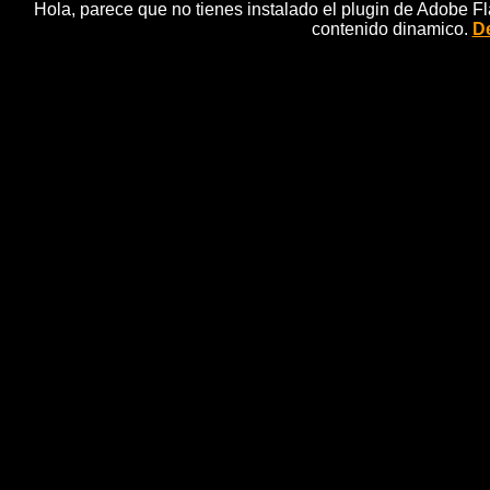
Hola, parece que no tienes instalado el plugin de Adobe F
contenido dinamico.
De
El caballo de pura raza esp
noticias 
CÃ³rdoba, 20 sep (EFE).- (Imagen: VÃ­ctor Molino) l
vio la luz allÃ¡ por el siglo XVI. Las Caballerizas Re
identificativo de EspaÃ±a, viven estos dÃ­as -entre 
trata del concurso morfolÃ³gico y de doma vaque
AsociaciÃ³n Nacional de Criadores de Caballos de Pur
panorama internacional. La cita, que reÃºne a medi
espaÃ±ol, presentarÃ¡ este aÃ±o 170 caballos, mÃ¡s q
CÃ³rdoba Ecuestre, colectivo organizador del evento.
de la comunidad autÃ³noma andaluza, seÃ±ala que "
asistencia", una circunstancia de "vital importan
w