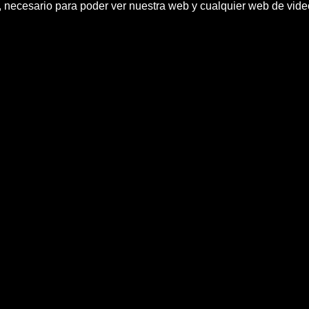
h, necesario para poder ver nuestra web y cualquier web de vid
biÃ³ 54 millones de turistas ha
noticias hola.com, Turismo, EspaÃ±a
os hasta noviembre de 2011, lo que representa un 7,7 p
n la Encuesta de Movimientos TurÃ­sticos en Frontera