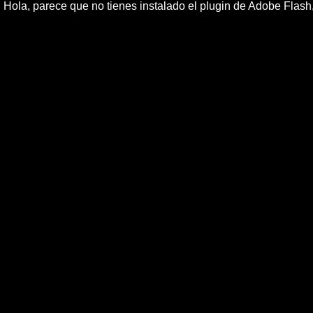
Hola, parece que no tienes instalado el plugin de Adobe Flas
EspaÃ±a reci
EspaÃ±a recibiÃ³ 53,96 millones de turistas extranjer
del aÃ±o anterior, segÃº