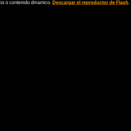
eos o contenido dinamico.
Descargar el reproductor de Flash
.
sta noviembre
or ciento de crecimiento con respecto al mismo periodo
 (FRONTUR) publicada hoy.