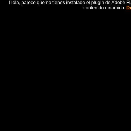
Hola, parece que no tienes instalado el plugin de Adobe F
contenido dinamico.
De
'Cleopat
trailers decine
romanos,http://gdata.youtube.c