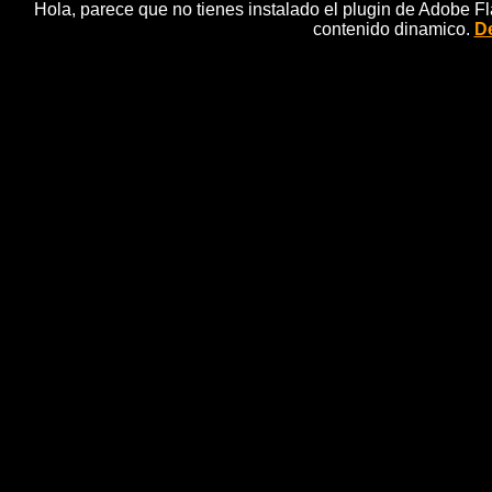
Hola, parece que no tienes instalado el plugin de Adobe F
contenido dinamico.
De
Jornada de reflexiÃ
noticias efe
Madrid, 24 may (EFE).- EspaÃ±a vive hoy una jornad
maÃ±ana marcada por el fÃºtbol, ya que millones 
Campeones que disputarÃ¡n esta tarde en Lisboa
efe,elecciones 