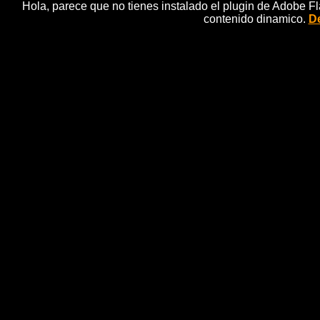
Hola, parece que no tienes instalado el plugin de Adobe F
contenido dinamico.
De
Detenida admite que ma
noticias ef
LeÃ³n, 14 may (EFE).- MarÃ­a Montserrat GonzÃ¡lez Fe
de la DiputaciÃ³n de LeÃ³n, Isabel Carrasco, y madr
que matÃ³ "por inquina personal" y que lo planeÃ³ 
investigaciÃ³n, en su declaraciÃ³n prestada anoche en 
que Carrasco habÃ­a dado a su hija, que fue desped
carras