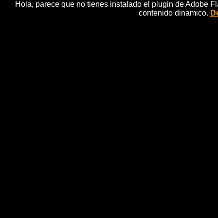
Hola, parece que no tienes instalado el plugin de Adobe F
contenido dinamico.
De
Rusia acusa a Erdogan de en
n